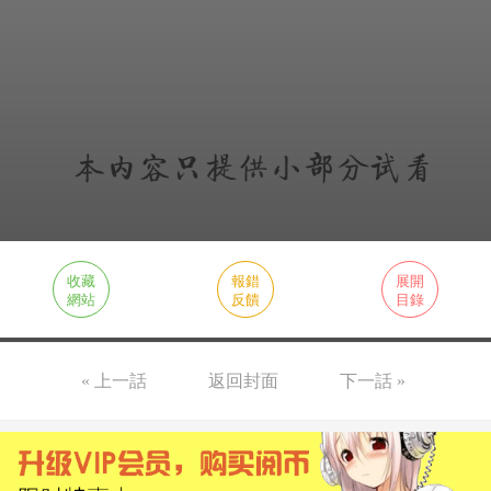
收藏
報錯
展開
網站
反饋
目錄
« 上一話
返回封面
下一話 »