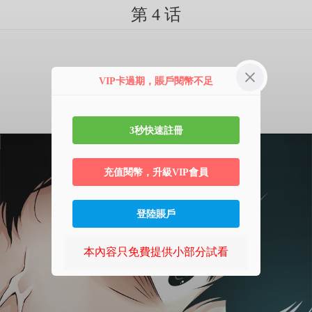
第 4 话
VIP卡過期，賬戶閱幣不足
3秒快速註冊
充值閱幣，升級VIP會員
登陸賬戶
本內容只免費提供小部分試看