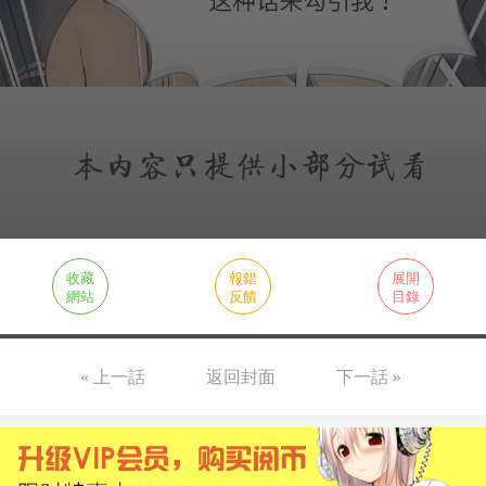
收藏
報錯
展開
網站
反饋
目錄
« 上一話
返回封面
下一話 »