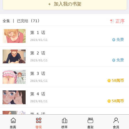
+ 加入我の书架
生活漫画作者是谁
危机四伏的家庭生活23免费
危机四伏的家庭生活
正序
全集 | 已完结 (71)
台漫
危机四伏的家庭生活第10话
危机四伏的家庭生活漫画全集
危
第 1 话
机四伏的家庭生活结局
危机四伏的家庭生活漫画叫啥
危机四伏的家
免费
2023/01/11
庭生活漫画全集免费观看
韩漫危机四伏的家庭生活全集
韩漫危机四
第 2 话
伏的家庭生活
危机四伏的家庭生活漫画
危机四伏的家庭生活漫画免
免费
2023/01/11
费
看危机四伏的家庭生活漫画末删减版
危机四伏的家庭生活免费
第 3 话
版危机四伏的家庭生活漫画最新话
危机四伏的家庭生活漫画汗汗漫画
58阅币
2023/01/11
危机四伏的家庭生活漫画歪歪漫画
危机四伏的家庭生活漫画土豪漫画
第 4 话
58阅币
2023/01/11
危机四伏的家庭生活漫画完整
危机四伏的家庭生活免费版下拉式
第 5 话
58阅币
2023/01/11
推薦
發現
榜單
書架
會員