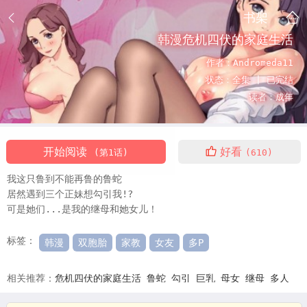
书架
韩漫危机四伏的家庭生活
作者：
Andromeda11
状态：
全集 |
已完结
读者：
成年
开始阅读
好看
(第1话)
(610)
我这只鲁到不能再鲁的鲁蛇
居然遇到三个正妹想勾引我!?
可是她们...是我的继母和她女儿！
标签：
韩漫
双胞胎
家教
女友
多P
相关推荐：
危机四伏的家庭生活
鲁蛇
勾引
巨乳
母女
继母
多人
危机四伏的家庭生活全集
危机四伏的家庭生活pdf
危机四伏的家庭